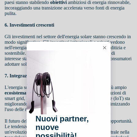
paesi stanno stabilendo
obiettivi
ambiziosi di energia rinnovabile,
incoraggiando una transizione accelerata verso fonti di energia
pulita.
6. Investimenti crescenti
Gli investimenti nel settore dell'energia solare stanno crescendo in
modo significativo. Gli investitori istituzionali e privati vedono
nell'energia solare un'
opportunità di investimento
redditizia e
sostenibile. I fondi verdi e i finanziamenti a basso tasso di
interesse stanno rendendo più facile per le aziende e i consumatori
adottare soluzioni solari.
7. Integrazione con altre tecnologie
L'energia solare sta diventando parte integrante di un più ampio
ecosistema
di tecnologie pulite. L'integrazione con soluzioni di
smart grid, l'intelligenza artificiale e l'Internet delle Cose (IoT) sta
migliorando l'efficienza nella gestione dell'energia e ottimizzando
l'uso delle risorse energetiche.
Il futuro dell'energia solare appare luminoso e ricco di opportunità.
Le tendenze globali indicano una continua crescita e
un'evoluzione del settore, che diventerà sempre più centrale nella