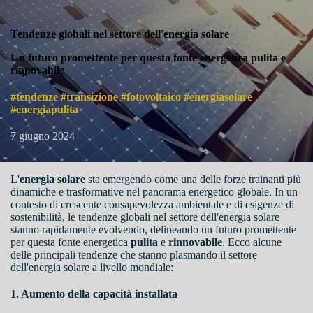
Tendenze globali nel settore dell'energia solare
Un futuro promettente per questa fonte energetica pulita e
rinnovabile
#tendenze #transizione #fotovoltaico #energiasolare
#energiapulita
7 giugno 2024
L'
energia solare
sta emergendo come una delle forze trainanti più
dinamiche e trasformative nel panorama energetico globale. In un
contesto di crescente consapevolezza ambientale e di esigenze di
sostenibilità, le tendenze globali nel settore dell'energia solare
stanno rapidamente evolvendo, delineando un futuro promettente
per questa fonte energetica
pulita
e
rinnovabile
. Ecco alcune
delle principali tendenze che stanno plasmando il settore
dell'energia solare a livello mondiale:
1. Aumento della capacità installata