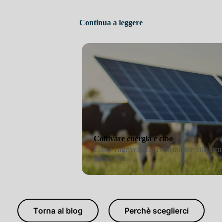
ie rinnovabili nella
Continua a leggere
ica
innovabili
Coltivare energia e cibo
Come l'agrivoltaico contribuisce
alimentare
Torna al blog
Perchè sceglierci