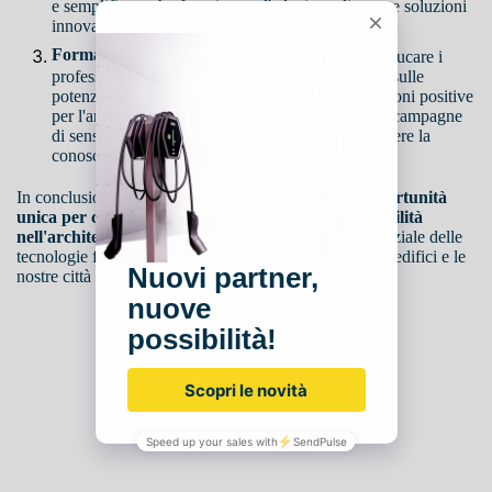
e semplificate che favoriscano l'adozione di queste soluzioni
innovative.
Formazione e sensibilizzazione
: È importante educare i
professionisti del settore e il pubblico in generale sulle
potenzialità del design solare e sulle sue implicazioni positive
per l'ambiente e la società. Workshop, seminari e campagne
di sensibilizzazione possono contribuire a diffondere la
conoscenza su questa pratica.
In conclusione,
il design solare rappresenta un'opportunità
unica per coniugare estetica, funzionalità e sostenibilità
nell'architettura contemporanea.
Sfruttando il potenziale delle
tecnologie fotovoltaiche, possiamo trasformare i nostri edifici e le
nostre città in luoghi più belli, efficienti ed ecologici.
Seguici su