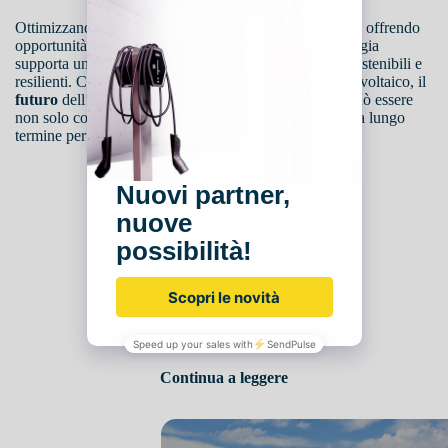
Ottimizzando l’uso del suolo,
proteggendo
le colture e offrendo
opportunità economiche agli agricoltori, questa tecnologia
supporta una
transizione
verso pratiche agricole più sostenibili e
resilienti. Con il crescente interesse e sviluppo dell’agrivoltaico, il
futuro
dell’agricoltura e della produzione di energia può essere
non solo compatibile, ma sinergico, portando
benefici
a lungo
termine per il nostro pianeta e per le generazioni future.
Seguici su
ltaico per l'agricoltura
iva e sostenibile per
Continua a leggere
bientali e alimentari del