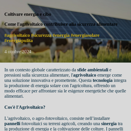
Coltivare energia e cibo
Come l'agrivoltaico contribuisce alla sicurezza alimentare
#agrivoltaico #sicurezza #energia #energiasolare
#energiapulita
4 ottobre 2024
In un contesto globale caratterizzato da
sfide ambientali
e
pressioni sulla sicurezza alimentare, l'
agrivoltaico
emerge come
una soluzione innovativa e promettente. Questa
tecnologia
integra
la produzione di energia solare con l'agricoltura, offrendo un
modo efficace per affrontare sia le esigenze energetiche che quelle
alimentari.
Cos'è l'Agrivoltaico?
L'agrivoltaico, o agro-fotovoltaico, consiste nell’installare
pannelli
fotovoltaici su terreni agricoli, creando una
sinergia
tra
la produzione di energia e la coltivazione delle colture. I pannelli