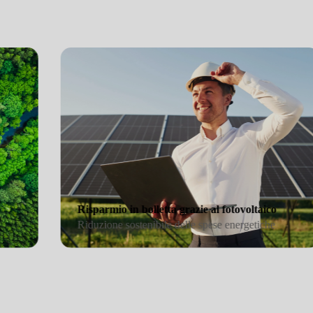
ovoltaico
Risparmio in bolletta grazie al fot
chiave
Riduzione sostenibile delle spese en