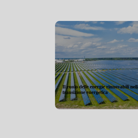
innovativa e sostenibile per
sfide ambientali e alimentari del nostro
Il ruolo delle energi
transizione energeti
Il contributo delle ri