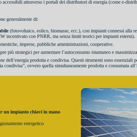
 accessibili attraverso i portali dei distributori di energia (come e-distr
one generalmente di:
abile
(fotovoltaico, eolico, biomasse, ecc.), con impianti connessi alla r
W incentivato con PNRR, ma senza limiti teorici per impianti esterni).
omestiche, imprese, pubbliche amministrazioni, cooperative.
mpre più strategici per aumentare l’autoconsumo istantaneo e massimizza
one dell’energia prodotta e condivisa. Questi strumenti sono essenziali p
rgia condivisa”, ovvero quella simultaneamente prodotta e consumata all’
er un impianto chiavi in mano
igionamento energetico