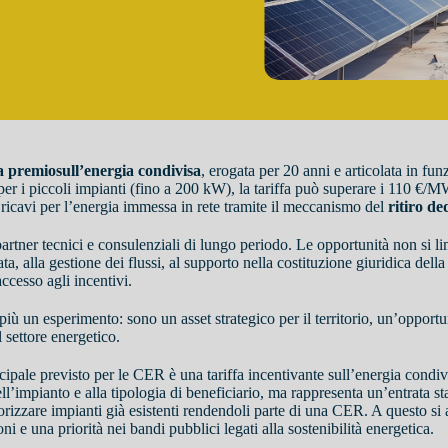
fa premio
sull’energia condivisa
, erogata per 20 anni e articolata in fun
per i piccoli impianti (fino a 200 kW), la tariffa può superare i 110 €/M
ricavi per l’energia immessa in rete tramite il meccanismo del
ritiro de
partner tecnici e consulenziali di lungo periodo. Le opportunità non si li
ta, alla gestione dei flussi, al supporto nella costituzione giuridica de
ccesso agli incentivi.
 un esperimento: sono un asset strategico per il territorio, un’opportu
 settore energetico.
ipale previsto per le CER è una tariffa incentivante sull’energia condivi
ell’impianto e alla tipologia di beneficiario, ma rappresenta un’entrata sta
orizzare impianti già esistenti rendendoli parte di una CER. A questo si 
 e una priorità nei bandi pubblici legati alla sostenibilità energetica.