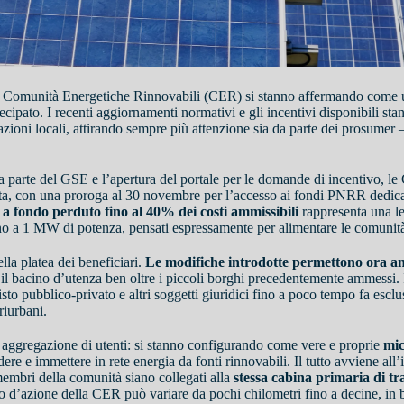
e Comunità Energetiche Rinnovabili (CER) si stanno affermando come uno
tecipato. I recenti aggiornamenti normativi e gli incentivi disponibili s
razioni locali, attirando sempre più attenzione sia da parte dei prosum
 parte del GSE e l’apertura del portale per le domande di incentivo, le 
eta, con una proroga al 30 novembre per l’accesso ai fondi PNRR dedicat
 a fondo perduto fino al 40% dei costi ammissibili
rappresenta una le
fino a 1 MW di potenza, pensati espressamente per alimentare le comunit
lla platea dei beneficiari.
Le modifiche introdotte permettono ora an
 il bacino d’utenza ben oltre i piccoli borghi precedentemente ammessi.
misto pubblico-privato e altri soggetti giuridici fino a poco tempo fa escl
riurbani.
ggregazione di utenti: si stanno configurando come vere e proprie
mic
re e immettere in rete energia da fonti rinnovabili. Il tutto avviene all’
membri della comunità siano collegati alla
stessa cabina primaria di tr
gio d’azione della CER può variare da pochi chilometri fino a decine, in b