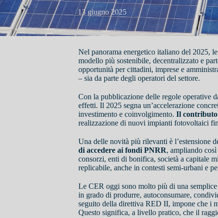
13 giugno 2025
Nel panorama energetico italiano del 2025, l
modello più sostenibile, decentralizzato e par
opportunità per cittadini, imprese e amminist
– sia da parte degli operatori del settore.
Con la pubblicazione delle regole operative da
effetti. Il 2025 segna un’accelerazione concr
investimento e coinvolgimento.
Il contributo
realizzazione di nuovi impianti fotovoltaici 
Una delle novità più rilevanti è l’estensione de
di accedere ai fondi PNRR
, ampliando così
consorzi, enti di bonifica, società a capitale 
replicabile, anche in contesti semi-urbani e pe
Le CER oggi sono molto più di una semplice a
in grado di produrre, autoconsumare, condivide
seguito della direttiva RED II, impone che i 
Questo significa, a livello pratico, che il rag