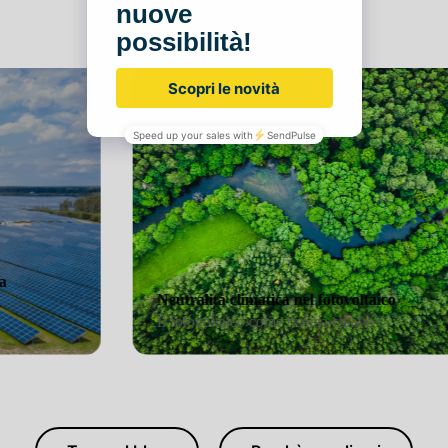
Continua a leggere
e rinnovabili nella
ca
Neutralità climatica nel fot
nnovabili
Il fotovoltaico come risorsa 