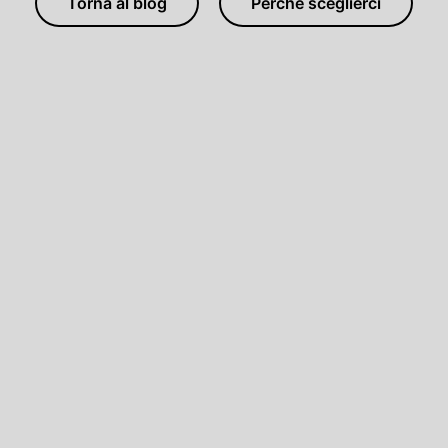
Torna al blog
Perchè sceglierci