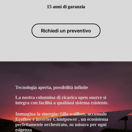
15 anni di garanzia
Richiedi un preventivo
Tecnologia aperta, possibilità infinite
La nostra
colonnina di ricarica open source
si
integra con facilità a qualsiasi sistema esistente.
Immagina la sinergia: Silla wallbox, accumulo
Ecoflow e inverter Chintpower ,
un ecosistema
perfettamente orchestrato, su misura per ogni
esigenza