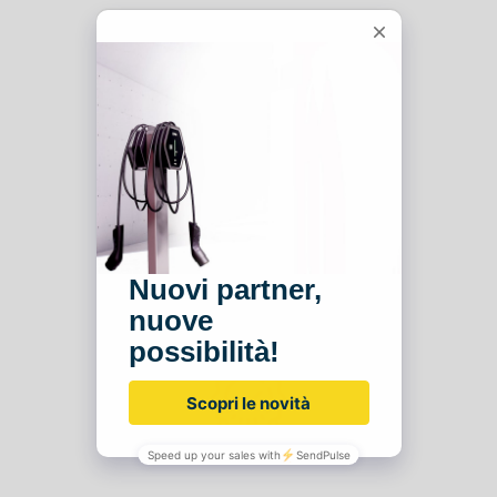
Prestazioni al top di gamma
Monitoraggio con intelligenza artificiale