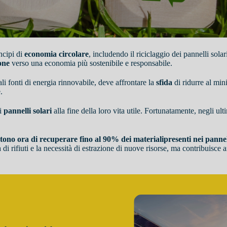
ncipi di
economia circolare
, includendo il riciclaggio dei pannelli sola
one
verso una economia più sostenibile e responsabile.
li fonti di energia rinnovabile, deve affrontare la
sfida
di ridurre al min
.
ei
pannelli solari
alla fine della loro vita utile. Fortunatamente, negli ulti
.
ntono ora di recuperare fino al 90% dei materiali
presenti nei pannel
 di rifiuti e la necessità di estrazione di nuove risorse, ma contribuisce 